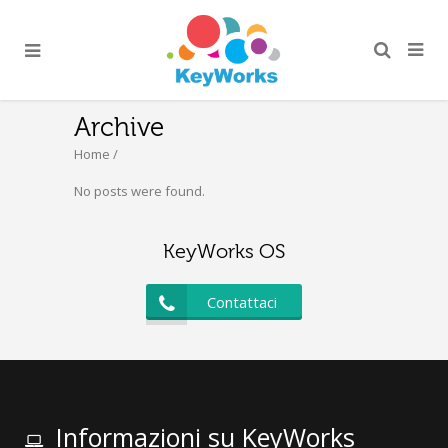
Archive
Home
/
No posts were found.
KeyWorks OS
Contattaci
Informazioni su KeyWorks