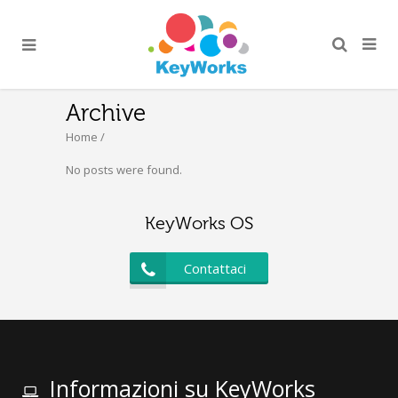
Archive
Home
/
No posts were found.
KeyWorks OS
Contattaci
Informazioni su KeyWorks