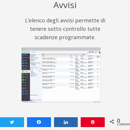
Avvisi
L’elenco degli avvisi permette di
tenere sotto controllo tutte
scadenze programmate.
0
Tweet
Share
Share
Pin
CONDIVIS