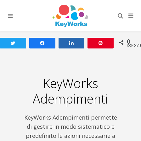
0
Tweet
Share
Share
Pin
CONDIVIS
KeyWorks
Adempimenti
KeyWorks Adempimenti permette
di gestire in modo sistematico e
predefinito le azioni necessarie a